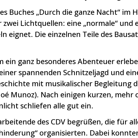
es Buches „Durch die ganze Nacht“ im H
wei Lichtquellen: eine „normale“ und ei
ln eignet.
Die einzelnen Teile des Bausa
m ein ganz besonderes Abenteuer erlebe
iner spannenden Schnitzeljagd und eine
schichte mit musikalischer Begleitung du
 Joé Munoz). Nach einigen kurzen, mehr 
cht schliefen alle gut ein.
arbeitende des CDV begrüßen, die für a
nderung“ organisierten. Dabei konnten