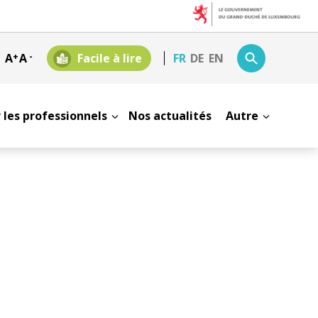
A
+
A
-
Facile à lire
FR
DE
EN
 les professionnels
Nos actualités
Autre