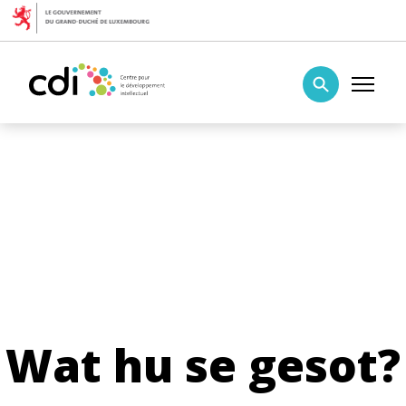
Skip to content
Centre pour le développement intellectuel
Wat hu se gesot?