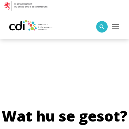
Skip to content
Centre pour le développement intellectuel
Wat hu se gesot?