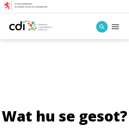
Skip to content
Centre pour le développement intellectuel
Wat hu se gesot?