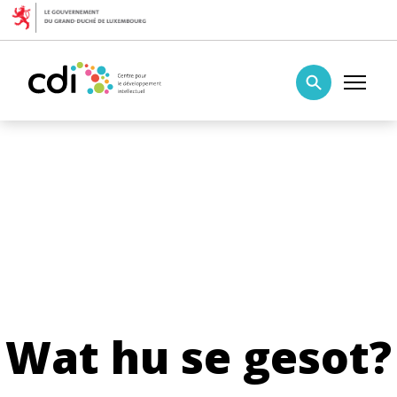
Skip to content
Centre pour le développement intellectuel
Wat hu se gesot?