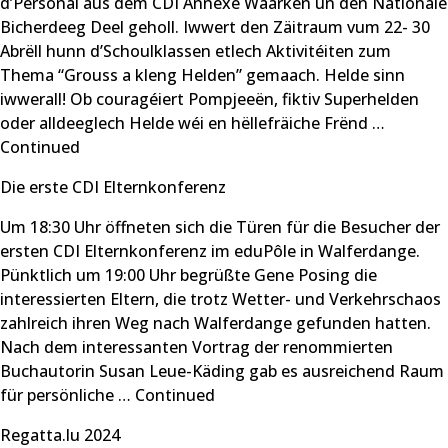
d’Personal aus dem CDI Annexe Waarken un den Nationale
Bicherdeeg Deel geholl. Iwwert den Zäitraum vum 22- 30
Abrëll hunn d’Schoulklassen etlech Aktivitéiten zum
Thema “Grouss a kleng Helden” gemaach. Helde sinn
iwwerall! Ob couragéiert Pompjeeën, fiktiv Superhelden
oder alldeeglech Helde wéi en hëllefräiche Frënd …
Continued
Die erste CDI Elternkonferenz
Um 18:30 Uhr öffneten sich die Türen für die Besucher der
ersten CDI Elternkonferenz im eduPôle in Walferdange.
Pünktlich um 19:00 Uhr begrüßte Gene Posing die
interessierten Eltern, die trotz Wetter- und Verkehrschaos
zahlreich ihren Weg nach Walferdange gefunden hatten.
Nach dem interessanten Vortrag der renommierten
Buchautorin Susan Leue-Käding gab es ausreichend Raum
für persönliche …
Continued
Regatta.lu 2024