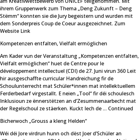
am Kreativwettbewerb von UNICEF teilgenommen. Mit
ihrem Gruppenwerk zum Thema „Deng Zukunft – Deng
Stëmm“ konnten sie die Jury begeistern und wurden mit
dem Sonderpreis Coup de Coeur ausgezeichnet. Zum
Website Link
Kompetenzen entfalten, Vielfalt ermöglichen
Am Kader vun der Veranstaltung „Kompetenzen entfalten,
Vielfalt ermöglichen“ huet de Centre pour le
développement intellectuel (CDI) de 27. Juni virun 360 Leit
hir ausgeschaffte curricular Handreichung fir de
Schoulunterrecht mat Schüler*innen mat intellektuellem
Ferderbedarf virgestallt. E neien „Tool“ fir déi schoulesch
Inklusioun ze ënnerstëtzen an d’Zesummenaarbecht mat
der Regelschoul ze stäerken. Kuckt Iech de …
Continued
Bicherwoch „Grouss a kleng Helden“
Wéi déi Jore virdrun hunn och dëst Joer d’Schüler an