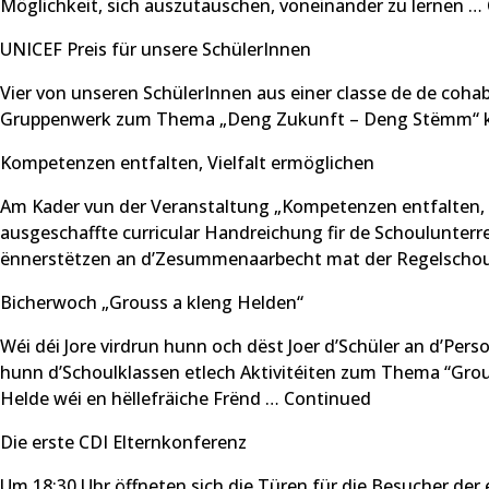
Möglichkeit, sich auszutauschen, voneinander zu lernen …
UNICEF Preis für unsere SchülerInnen
Vier von unseren SchülerInnen aus einer classe de de co
Gruppenwerk zum Thema „Deng Zukunft – Deng Stëmm“ konn
Kompetenzen entfalten, Vielfalt ermöglichen
Am Kader vun der Veranstaltung „Kompetenzen entfalten, Vie
ausgeschaffte curricular Handreichung fir de Schoulunterre
ënnerstëtzen an d’Zesummenaarbecht mat der Regelschoul
Bicherwoch „Grouss a kleng Helden“
Wéi déi Jore virdrun hunn och dëst Joer d’Schüler an d’Pe
hunn d’Schoulklassen etlech Aktivitéiten zum Thema “Grou
Helde wéi en hëllefräiche Frënd …
Continued
Die erste CDI Elternkonferenz
Um 18:30 Uhr öffneten sich die Türen für die Besucher der