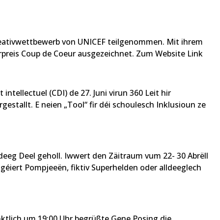
Kreativwettbewerb von UNICEF teilgenommen. Mit ihrem
reis Coup de Coeur ausgezeichnet. Zum Website Link
ellectuel (CDI) de 27. Juni virun 360 Leit hir
estallt. E neien „Tool“ fir déi schoulesch Inklusioun ze
deeg Deel geholl. Iwwert den Zäitraum vum 22- 30 Abrëll
géiert Pompjeeën, fiktiv Superhelden oder alldeeglech
nktlich um 19:00 Uhr begrüßte Gene Posing die