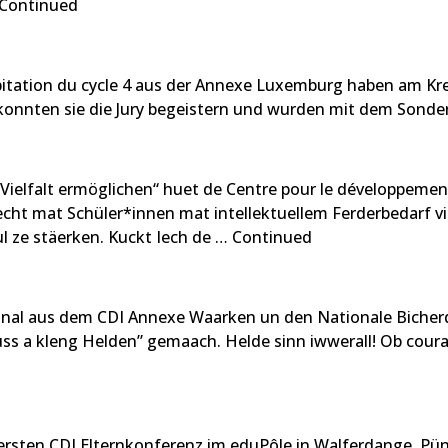
Continued
habitation du cycle 4 aus der Annexe Luxemburg haben am 
ten sie die Jury begeistern und wurden mit dem Sonderp
lfalt ermöglichen“ huet de Centre pour le développement int
cht mat Schüler*innen mat intellektuellem Ferderbedarf virg
 ze stäerken. Kuckt Iech de …
Continued
rsonal aus dem CDI Annexe Waarken un den Nationale Bicher
ss a kleng Helden” gemaach. Helde sinn iwwerall! Ob coura
 ersten CDI Elternkonferenz im eduPôle in Walferdange. Pü