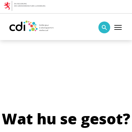
Skip to content
Centre pour le développement intellectuel
Wat hu se gesot?