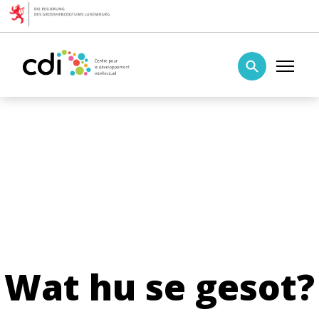
Skip to content
Centre pour le développement intellectuel
Wat hu se gesot?