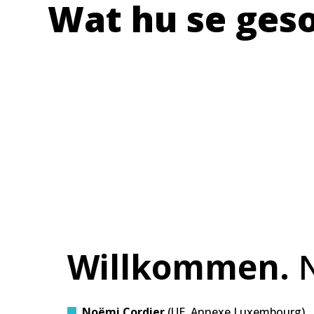
Wat hu se gesot
Willkommen.
N
Noëmi Cordier
(UE, Annexe Luxembourg)