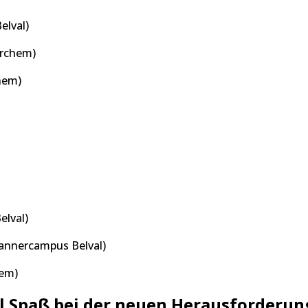
elval)
erchem)
hem)
lval)
annercampus Belval)
hem)
l Spaß bei der neuen Herausforderun