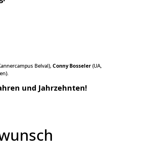
Kannercampus Belval),
Conny Bosseler
(UA,
en).
Jahren und Jahrzehnten!
kwunsch