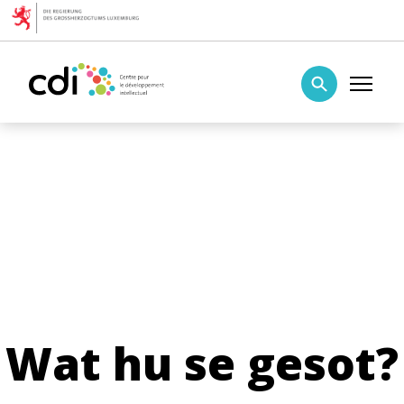
Skip to content
Centre pour le développement intellectuel
Wat hu se gesot?