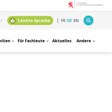
A
-
Leichte Sprache
FR
DE
EN
milien
Für Fachleute
Aktuelles
Andere