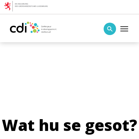
Skip to content
Centre pour le développement intellectuel
Wat hu se gesot?