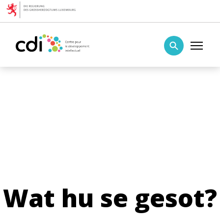
Skip to content
Centre pour le développement intellectuel
Wat hu se gesot?