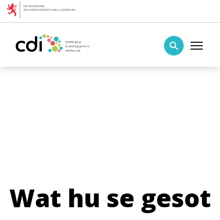
Skip to content
Centre pour le développement intellectuel
Wat hu se gesot