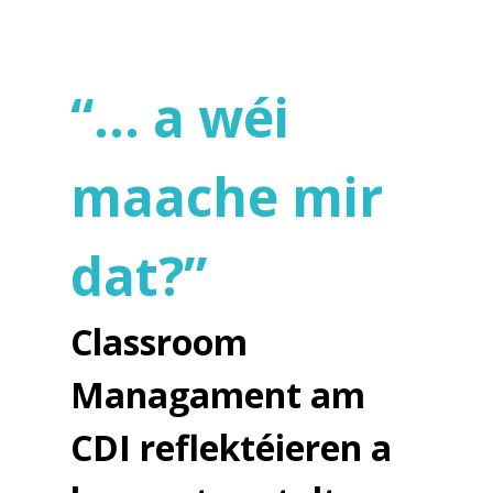
“… a wéi
maache mir
dat?”
Classroom
Managament am
CDI reflektéieren a