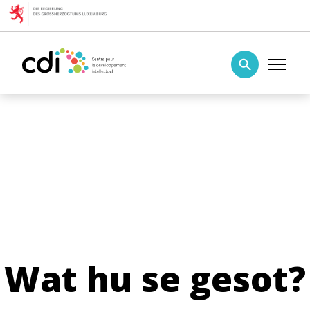
Skip to content
Centre pour le développement intellectuel
Wat hu se gesot?