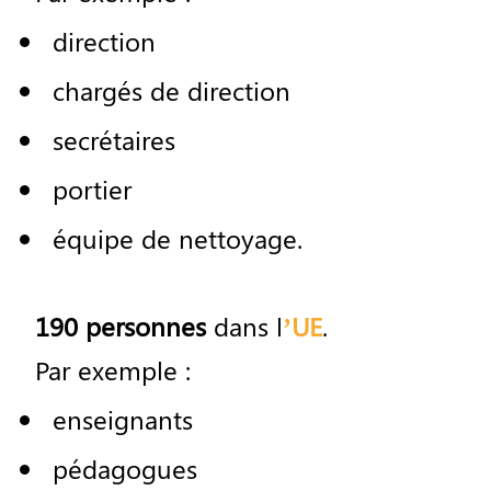
direction
charg
é
s
de
direction
secr
é
taires
portier
é
quipe
de
nettoyage
.
190
personnes
dans
l
’UE
.
Par
exemple
:
enseignants
p
é
dagogues