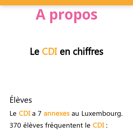
A propos
Le
CDI
en
chiffres
É
l
è
ves
Le
CDI
a
7
annexes
au
Luxembourg
.
370
é
l
è
ves
fr
é
quentent
le
CDI
: