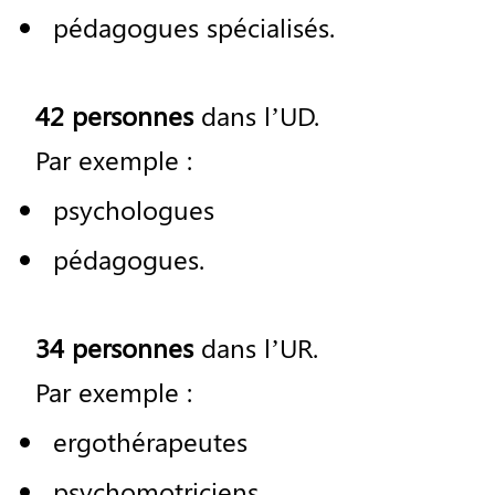
p
é
dagogues
sp
é
cialis
é
s
.
42
personnes
dans
l
’
UD
.
Par
exemple
:
psychologues
p
é
dagogues
.
34
personnes
dans
l
’
UR
.
Par
exemple
:
ergoth
é
rapeutes
psychomotriciens