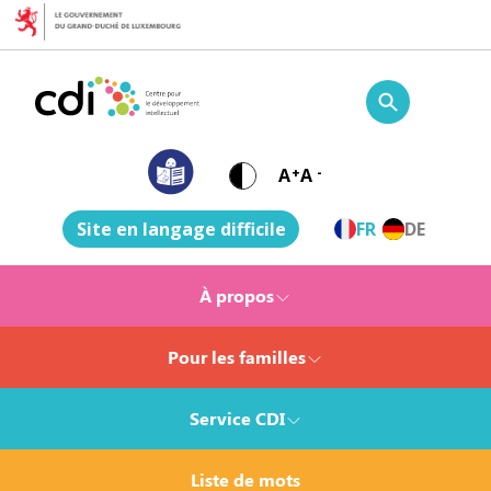
Skip to content
Centre pour le développement intellectuel
A
+
A
-
Site en langage difficile
FR
DE
À propos
Pour les familles
Service CDI
Liste de mots