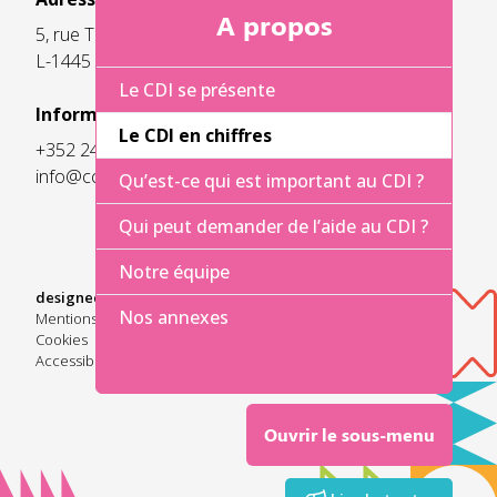
A propos
5, rue Thomas Edison
L-1445 Strassen
Le CDI se présente
Informations pratiques:
Le CDI en chiffres
+352 247-55700
info@cc-cdi.lu
Qu’est-ce qui est important au CDI ?
Qui peut demander de l’aide au CDI ?
Notre équipe
designed & developed by
Nos annexes
Mentions légales
Cookies
Accessibilité
Ouvrir le sous-menu