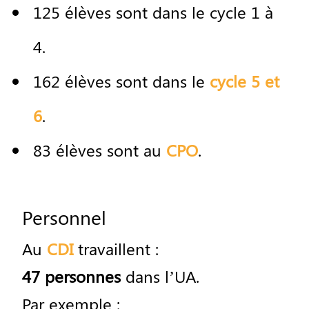
125
é
l
è
ves
sont
dans
le
cycle
1
à
4
.
162
é
l
è
ves
sont
dans
le
cycle 5 et
6
.
83
é
l
è
ves
sont
au
CPO
.
Personnel
Au
CDI
travaillent
:
47
personnes
dans
l
’
UA
.
Par
exemple
: