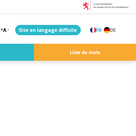
A
+
A
-
Site en langage difficile
FR
DE
Liste de mots