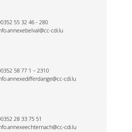
00352 55 32 46 - 280
info.annexebelval@cc-cdi.lu
00352 58 77 1 – 2310
info.annexedifferdange@cc-cdi.lu
00352 28 33 75 51
info.annexeechternach@cc-cdi.lu