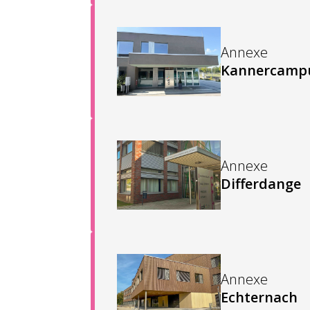
Annexe
Kannercampu
Annexe
Differdange
Annexe
Echternach