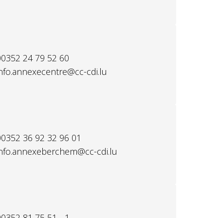
00352 24 79 52 60
info.annexecentre@cc-cdi.lu
00352 36 92 32 96 01
info.annexeberchem@cc-cdi.lu
00352 81 75 51 - 1