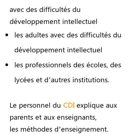
avec
des
difficult
é
s
du
d
é
veloppement
intellectuel
les
adultes
avec
des
difficult
é
s
du
d
é
veloppement
intellectuel
les
professionnels
des
é
coles
,
des
lyc
é
es
et
d
’
autres
institutions
.
Le
personnel
du
CDI
explique
aux
parents
et
aux
enseignants
,
les
m
é
thodes
d
’
enseignement
.