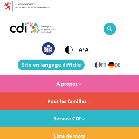
Skip to content
Centre pour le développement intellectuel
A
+
A
-
Site en langage difficile
FR
DE
À propos
Pour les familles
Service CDI
Liste de mots