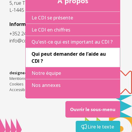
A propos
5, rue Thomas Edison
L-1445 Strassen
Le CDI se présente
Informations pratiques:
Le CDI en chiffres
+352 247-55700
info@cc-cdi.lu
Qu’est-ce qui est important au CDI ?
Qui peut demander de l’aide au
CDI ?
Notre équipe
designed & developed by
Mentions légales
Cookies
Nos annexes
Accessibilité
Ouvrir le sous-menu
Lire le texte
Lire le texte