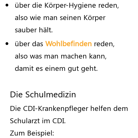
ü
ber
die
K
ö
rper
-
Hygiene
reden
,
also
wie
man
seinen
K
ö
rper
sauber
h
ä
lt
.
ü
ber
das
Wohlbefinden
reden
,
also
was
man
machen
kann
,
damit
es
einem
gut
geht
.
Die
Schulmedizin
Die
CDI
-
Krankenpfleger
helfen
dem
Schularzt
im
CDI
.
Zum
Beispiel
: