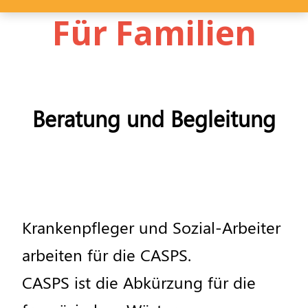
Für Familien
Beratung
und
Begleitung
Krankenpfleger
und
Sozial
-
Arbeiter
arbeiten
f
ü
r
die
CASPS
.
CASPS
ist
die
Abk
ü
rzung
f
ü
r
die