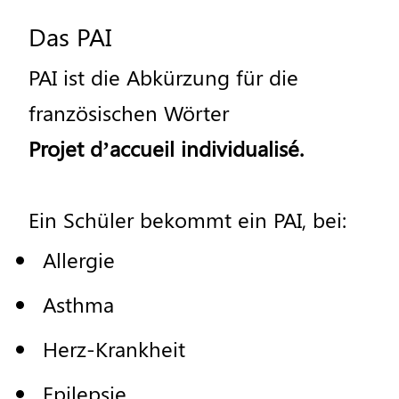
Das
PAI
PAI
ist
die
Abk
ü
rzung
f
ü
r
die
franz
ö
sischen
W
ö
rter
Projet
d
’
accueil
individualis
é.
Ein
Sch
ü
ler
bekommt
ein
PAI
,
bei
:
Allergie
Asthma
Herz
-
Krankheit
Epilepsie