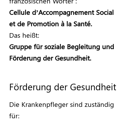
franz
ö
sischen
W
ö
rter
:
Cellule
d
’
Accompagnement
Social
et
de
Promotion
à
la
Sant
é.
Das
hei
ß
t
:
Gruppe
f
ü
r
soziale
Begleitung
und
F
ö
rderung
der
Gesundheit
.
F
ö
rderung
der
Gesundheit
Die
Krankenpfleger
sind
zust
ä
ndig
f
ü
r
: